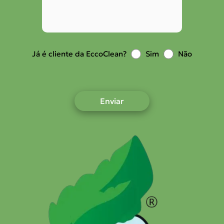
Já é cliente da EccoClean?
Sim
Não