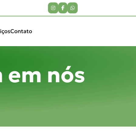
iços
Contato
m em nós