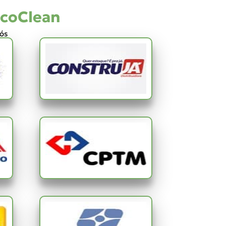
ccoClean
nós