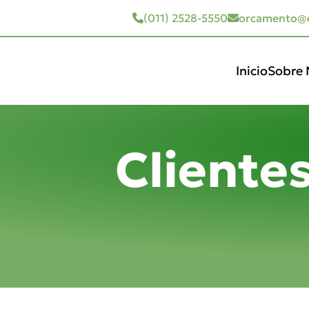
(011) 2528-5550
orcamento@e
Inicio
Sobre 
Cliente