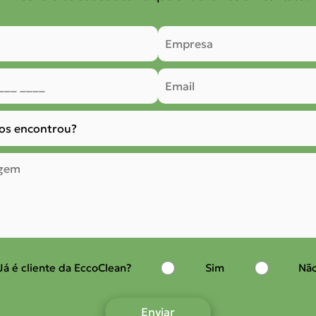
Já é cliente da EccoClean?
Sim
Nã