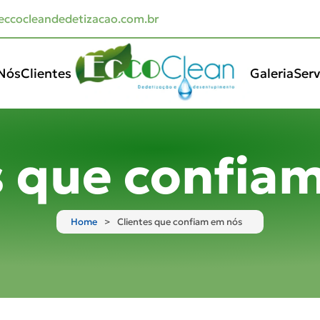
ccocleandedetizacao.com.br
Nós
Clientes
Galeria
Serv
s que confia
Home
Clientes que confiam em nós