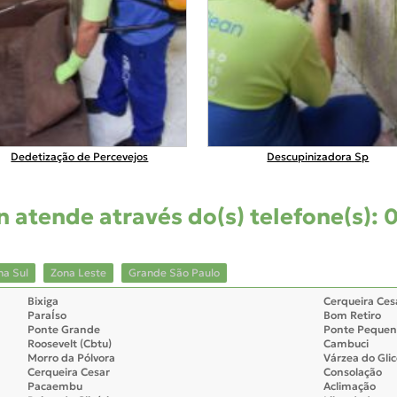
Dedetização de Percevejos
Descupinizadora Sp
 atende através do(s) telefone(s): 
na Sul
Zona Leste
Grande São Paulo
Bixiga
Cerqueira Ces
ParaÍso
Bom Retiro
Ponte Grande
Ponte Pequen
Roosevelt (Cbtu)
Cambuci
Morro da Pólvora
Várzea do Glic
Cerqueira Cesar
Consolação
Pacaembu
Aclimação