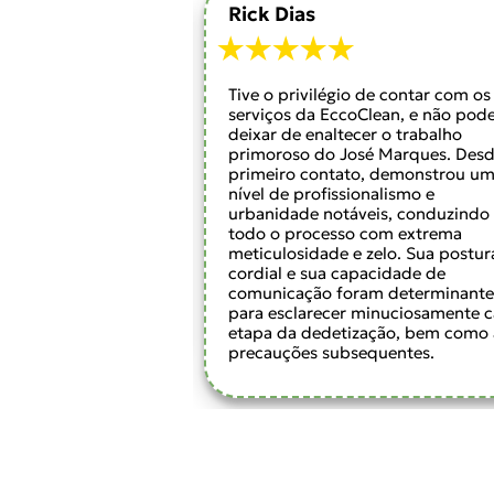
Rick Dias
ratei com pé atrás,
Tive o privilégio de contar com os
sair da minha casa
serviços da EccoClean, e não pode
? Não me
deixar de enaltecer o trabalho
cnicos Jean e João
primoroso do José Marques. Desd
iosos e tranquilos,
primeiro contato, demonstrou u
 da caixa d'água
nível de profissionalismo e
emente.
urbanidade notáveis, conduzindo
arei a empresa
todo o processo com extrema
a 6 meses e já
meticulosidade e zelo. Sua postur
us amigos
cordial e sua capacidade de
comunicação foram determinante
para esclarecer minuciosamente 
etapa da dedetização, bem como 
precauções subsequentes.