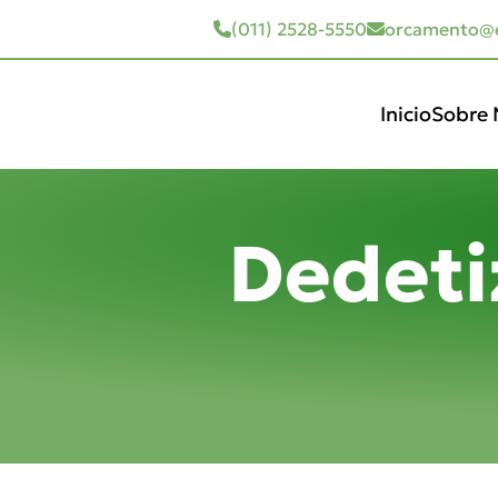
(011) 2528-5550
orcamento@e
Inicio
Sobre 
Dedeti