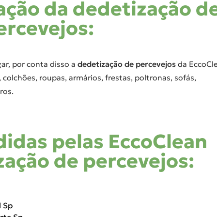
cação da dedetização d
ercevejos:
ar, por conta disso a
dedetização de percevejos
da EccoCl
 colchões, roupas, armários, frestas, poltronas, sofás,
ros.
didas pelas EccoClean
zação de percevejos:
l Sp