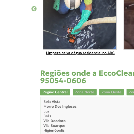
partamentos Na Zona
Limpeza caixa dágua residencial no ABC
ul
Regiões onde a EccoClean
95054-0606
Região Central
Zona Norte
Zona Oeste
Zo
Bela Vista
Morro Dos Ingleses
Luz
Brás
Vila Deodoro
Vila Buarque
Higienópolis