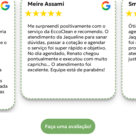
Meire Assami
Sm
Me surpreendi positivamente com o
Óti
ria
serviço da EccoClean e recomendo. O
age
atendimento da Jaqueline para sanar
Jaq
e o
dúvidas, passar a cotação e agendar
foi
m
o serviço foi super rápido e objetivo.
pro
No dia agendado, Renato chegou
ate
pontualmente e executou com muito
jus
capricho... O atendimento foi
a
excelente. Equipe está de parabéns!
s
cada
as
Faça uma avaliação!