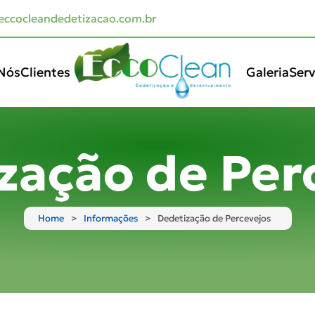
ccocleandedetizacao.com.br
Nós
Clientes
Galeria
Serv
zação de Per
Home
Informações
Dedetização de Percevejos