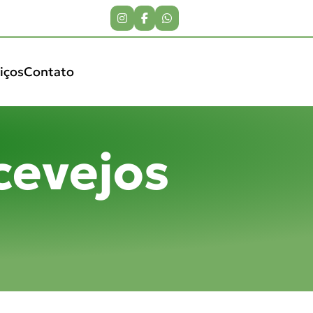
iços
Contato
cevejos